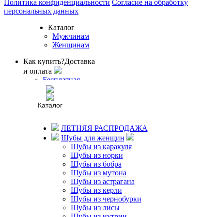
Политика конфиденциальности
Согласие на обработку
персональных данных
Каталог
Мужчинам
Женщинам
Как купить?
Доставка
и оплата
Бесплатная
доставка
Рассрочка
Каталог
Гарантии
О нас
ЛЕТНЯЯ РАСПРОДАЖА
О нас
Шубы для женщин
Новости
Шубы из каракуля
фабрики
Шубы из норки
Отзывы
Шубы из бобра
Статьи
Шубы из мутона
Контакты
Шубы из астрагана
Шубы из керли
Пошив на заказ
Шубы из чернобурки
Пошив
Шубы из лисы
Услуги ателье
Шубы из нутрии