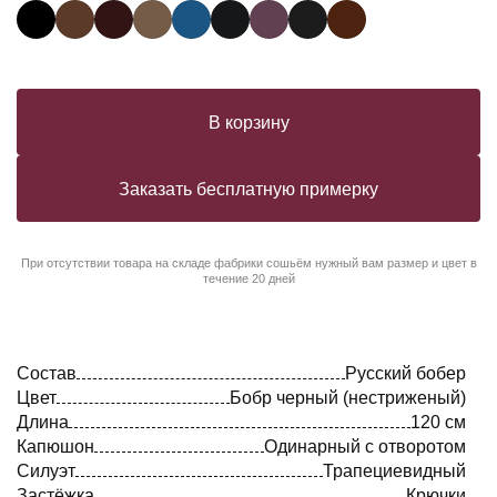
В корзину
Заказать бесплатную примерку
При отсутствии товара на складе фабрики сошьём нужный вам размер и цвет в
течение 20 дней
Состав
Русский бобер
Цвет
Бобр черный (нестриженый)
Длина
120 см
Капюшон
Одинарный с отворотом
Силуэт
Трапециевидный
Застёжка
Крючки