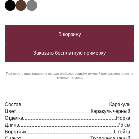
В корзину
Заказать бесплатную примерку
При отсутствии товара на складе фабрики сошьём нужный вам размер и цвет в
течение 20 дней
Состав
Каракуль
Цвет
Каракуль черный
Отделка
Норка
Длина
75 см
Воротник
Стойка
Силуэт
Трапециевидный