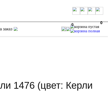
0
0
0
а заказ
ли 1476 (цвет: Керли