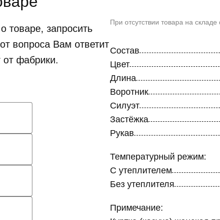
оваре
При отсутствии товара на складе
о товаре, запросить
от вопроса Вам ответит
Состав
 от фабрики.
Цвет
Длина
Воротник
Силуэт
Застёжка
Рукав
Температурный режим:
С утеплителем
Без утеплителя
Примечание: