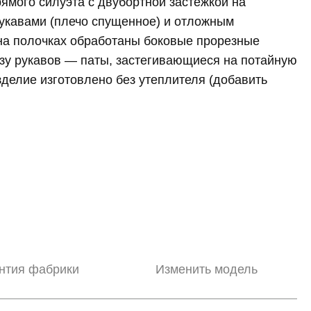
рямого силуэта с двубортной застежкой на
укавами (плечо спущенное) и отложным
на полочках обработаны боковые прорезные
зу рукавов — паты, застегивающиеся на потайную
зделие изготовлено без утеплителя (добавить
нтия фабрики
Изменить модель