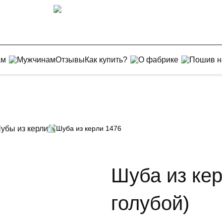
ам
Мужчинам
Отзывы
Как купить?
О фабрике
Пошив н
убы из керли
Шуба из керли 1476
Шуба из кер
голубой)