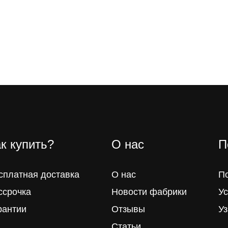
к купить?
О нас
П
сплатная доставка
О нас
П
ссрочка
Новости фабрики
Ус
рантии
Отзывы
Уз
Статьи