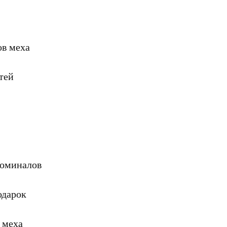
ов меха
тей
номиналов
одарок
 меха