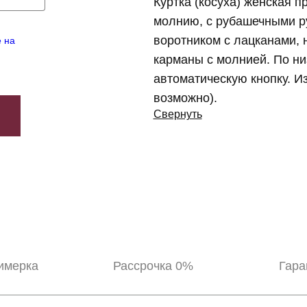
Куртка (косуха) женская п
молнию, с рубашечными р
воротником с лацканами, 
е на
карманы с молнией. По ни
автоматическую кнопку. И
возможно).
Свернуть
имерка
Рассрочка 0%
Гара