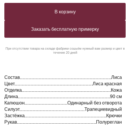
В корзину
Заказать бесплатную примерку
При отсутствии товара на складе фабрики сошьём нужный вам размер и цвет в
течение 20 дней
Состав
Лиса
Цвет
Лиса красная
Отделка
Кожа
Длина
90 см
Капюшон
Одинарный без отворота
Силуэт
Трапециевидный
Застёжка
Крючки
Рукав
Полуреглан