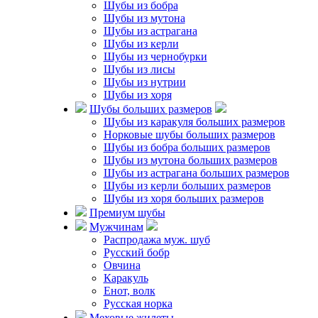
Шубы из бобра
Новости
Шубы из мутона
фабрики
Шубы из астрагана
Отзывы
Шубы из керли
Статьи
Шубы из чернобурки
Контакты
Шубы из лисы
Шубы из нутрии
Пошив на заказ
Шубы из хоря
Пошив
Шубы больших размеров
Услуги ателье
Шубы из каракуля больших размеров
Узнать размер
Норковые шубы больших размеров
Шубы из бобра больших размеров
Адрес
Шубы из мутона больших размеров
Шубы из астрагана больших размеров
Томск
Шубы из керли больших размеров
ул. Нахимова, д.8,
Шубы из хоря больших размеров
строение 37
Премиум шубы
переулок Нахимова, 2
Мужчинам
Распродажа муж. шуб
пр-т Ленина, 190/2,
крыльцо Б
Русский бобр
Овчина
ул. 1-я Рабочая, 8
Каракуль
ул. 79 Гвардейской
Енот, волк
Дивизии, 6
Русская норка
Меховые жилеты