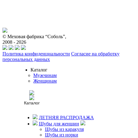
© Меховая фабрика “Соболь”,
2008 - 2026
Политика конфиденциальности
Согласие на обработку
персональных данных
Каталог
Мужчинам
Женщинам
Как купить?
Доставка
и оплата
Каталог
Бесплатная
доставка
Рассрочка
ЛЕТНЯЯ РАСПРОДАЖА
Гарантии
Шубы для женщин
Шубы из каракуля
О нас
Шубы из норки
О нас