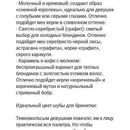
· Молочный и кремовый: создают образ
«снежной королевы», идеально для девушек
с голубыми или серыми глазами. Отлично
подойдет мех керли в сливочном оттенке.
· Светло-серебристый (графит): смелый
выбор для холодных блондинок. Отлично
подойдет мех серебристо-черной лисы,
астрагана «графита», норки «графит»,
серого каракуля.
· Карамель и кофе с молоком:
беспроигрышный вариант для теплых
блондинок с золотистым отливом волос.
Отлично подойдет керли «коричневый» и
коричневый мутон и натурныльный
стриженый бобр.
Идеальный цвет шубы для брюнетки:
Темноволосым девушкам повезло: им к лицу
практически вся палитра. Но чтобы